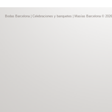
Bodas Barcelona | Celebraciones y banquetes | Masías Barcelona © 202