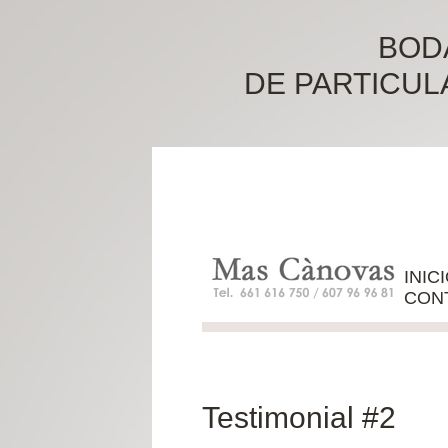
BOD
DE PARTICULA
INIC
CON
Testimonial #2