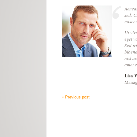
Aenean
sed. C
nascet
Ut viv
eget v
Sed tr
bibend
nisl a
amet e
Lisa W
Manag
« Previous post