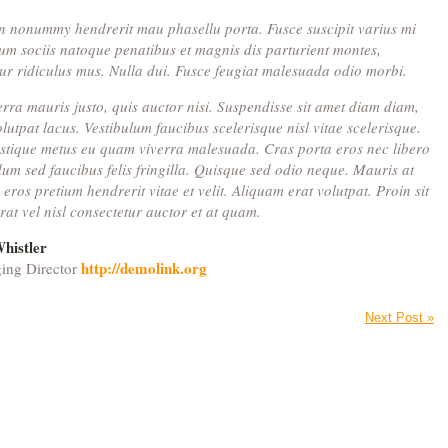
 nonummy hendrerit mau phasellu porta. Fusce suscipit varius mi
um sociis natoque penatibus et magnis dis parturient montes,
ur ridiculus mus. Nulla dui. Fusce feugiat malesuada odio morbi.
erra mauris justo, quis auctor nisi. Suspendisse sit amet diam diam,
olutpat lacus. Vestibulum faucibus scelerisque nisl vitae scelerisque.
istique metus eu quam viverra malesuada. Cras porta eros nec libero
um sed faucibus felis fringilla. Quisque sed odio neque. Mauris at
c eros pretium hendrerit vitae et velit. Aliquam erat volutpat. Proin sit
rat vel nisl consectetur auctor et at quam.
histler
http://demolink.org
ing Director
Next Post »